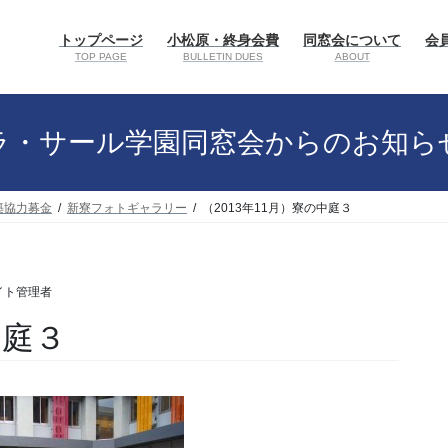
トップページ
小松原・終身会費
同窓会について
会員
TOP PAGE
BULLETIN DUES
ABOUT
ラ・サール学園同窓会からのお知ら
築協力募金
新寮フォトギャラリー
（2013年11月）寮の中庭３
イト管理者
中庭３