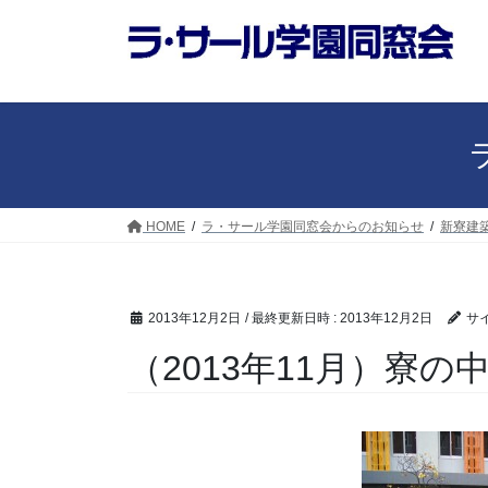
コ
ナ
ン
ビ
テ
ゲ
ン
ー
ツ
シ
へ
ョ
ス
ン
キ
に
ッ
移
HOME
ラ・サール学園同窓会からのお知らせ
新寮建
プ
動
2013年12月2日
/ 最終更新日時 :
2013年12月2日
サ
（2013年11月）寮の